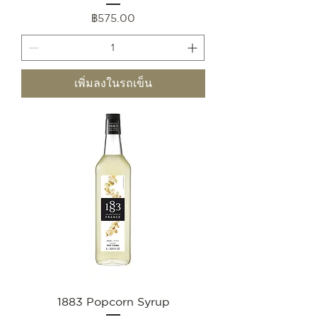
ราคา
฿575.00
เพิ่มลงในรถเข็น
1883 Popcorn Syrup