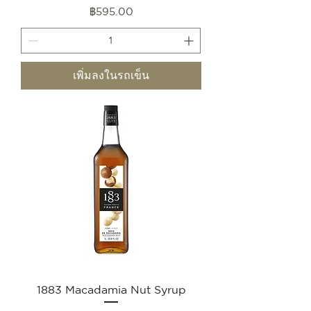
ราคา
฿595.00
เพิ่มลงในรถเข็น
1883 Macadamia Nut Syrup