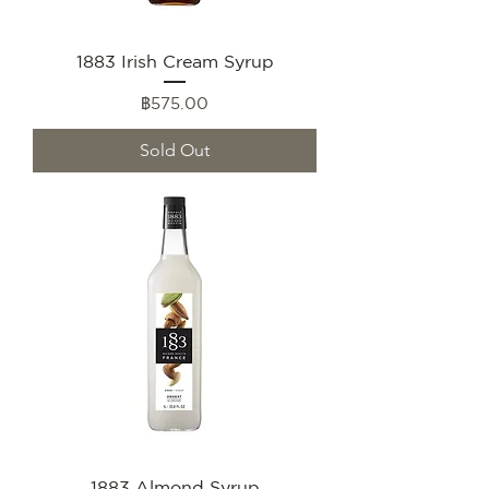
1883 Irish Cream Syrup
ราคา
฿575.00
Sold Out
1883 Almond Syrup