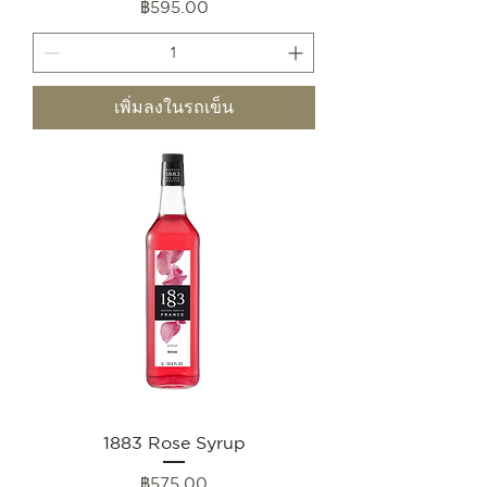
ราคา
฿595.00
เพิ่มลงในรถเข็น
1883 Rose Syrup
ราคา
฿575.00