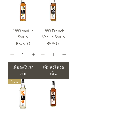
1883 Vanilla
1883 French
Syrup
Vanilla Syrup
ราคา
ราคา
฿575.00
฿575.00
เพิ่มลงในรถ
เพิ่มลงในรถ
เข็น
เข็น
New